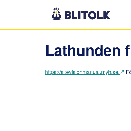
Gå till innehåll
Lathunden f
Län
https://sitevisionmanual.myh.se.
 F