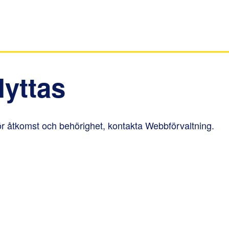
lyttas
k till annan webbplats.
ör åtkomst och behörighet, kontakta Webbförvaltning.